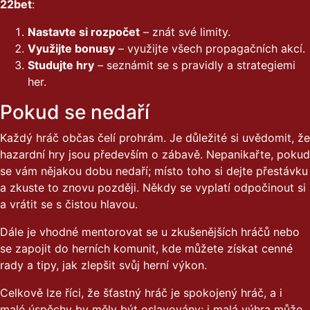
22bet
:
Nastavte si rozpočet
– znát své limity.
Využijte bonusy
– využijte všech propagačních akcí.
Studujte hry
– seznámit se s pravidly a strategiemi
her.
Pokud se nedaří
Každý hráč občas čelí prohrám. Je důležité si uvědomit, že
hazardní hry jsou především o zábavě. Nepanikařte, pokud
se vám nějakou dobu nedaří; místo toho si dejte přestávku
a zkuste to znovu později. Někdy se vyplatí odpočinout si
a vrátit se s čistou hlavou.
Dále je vhodné mentorovat se u zkušenějších hráčů nebo
se zapojit do herních komunit, kde můžete získat cenné
rady a tipy, jak zlepšit svůj herní výkon.
Celkově lze říci, že šťastný hráč je spokojený hráč, a i
malé úspěchy by měly být oslavovány; i malá výhra může