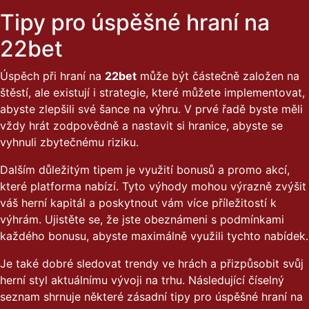
Tipy pro úspěšné hraní na
22bet
Úspěch při hraní na
22bet
může být částečně založen na
štěstí, ale existují i strategie, které můžete implementovat,
abyste zlepšili své šance na výhru. V prvé řadě byste měli
vždy hrát zodpovědně a nastavit si hranice, abyste se
vyhnuli zbytečnému riziku.
Dalším důležitým tipem je využití bonusů a promo akcí,
které platforma nabízí. Tyto výhody mohou výrazně zvýšit
váš herní kapitál a poskytnout vám více příležitostí k
výhrám. Ujistěte se, že jste obeznámeni s podmínkami
každého bonusu, abyste maximálně využili tychto nabídek.
Je také dobré sledovat trendy ve hrách a přizpůsobit svůj
herní styl aktuálnímu vývoji na trhu. Následující číselný
seznam shrnuje některé zásadní tipy pro úspěšné hraní na