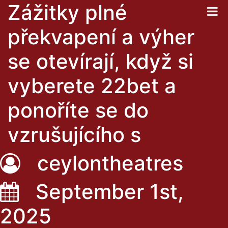
Zážitky plné
překvapení a výher
se otevírají, když si
vyberete 22bet a
ponoříte se do
vzrušujícího s
ceylontheatres
September 1st,
2025