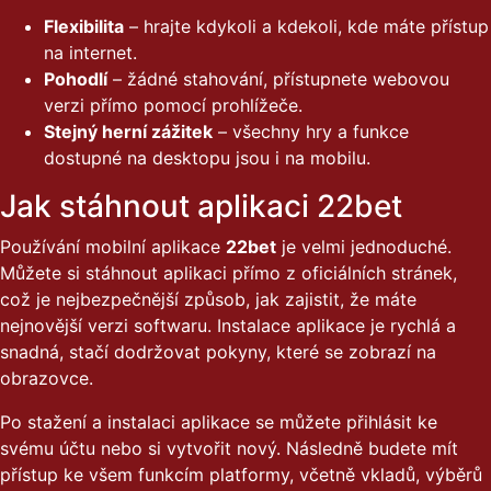
Flexibilita
– hrajte kdykoli a kdekoli, kde máte přístup
na internet.
Pohodlí
– žádné stahování, přístupnete webovou
verzi přímo pomocí prohlížeče.
Stejný herní zážitek
– všechny hry a funkce
dostupné na desktopu jsou i na mobilu.
Jak stáhnout aplikaci 22bet
Používání mobilní aplikace
22bet
je velmi jednoduché.
Můžete si stáhnout aplikaci přímo z oficiálních stránek,
což je nejbezpečnější způsob, jak zajistit, že máte
nejnovější verzi softwaru. Instalace aplikace je rychlá a
snadná, stačí dodržovat pokyny, které se zobrazí na
obrazovce.
Po stažení a instalaci aplikace se můžete přihlásit ke
svému účtu nebo si vytvořit nový. Následně budete mít
přístup ke všem funkcím platformy, včetně vkladů, výběrů