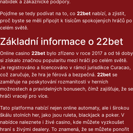
nabídek a zákaznické podpory.
Pojďme se tedy podívat na to, co
22bet
nabízí, a zjistit,
proč byste se měli připojit k tisícům spokojených hráčů po
celém světě.
Základní informace o 22bet
Online casino
22bet
bylo zřízeno v roce 2017 a od té doby
si získalo značnou popularitu mezi hráči po celém světě.
Je registrováno a licencováno v rámci jurisdikce Curacao,
což zaručuje, že hra je férová a bezpečná.
22bet
se
zaměřuje na poskytování rozmanitosti v herních
možnostech a pravidelných bonusech, čímž zajišťuje, že se
hráči vracejí pro více.
Tato platforma nabízí nejen online automaty, ale i širokou
škálu stolních her, jako jsou ruleta, blackjack a poker. V
nabídce naleznete i živé casino, kde můžete vyzkoušet
hraní s živými dealery. To znamená, že se můžete ponořit