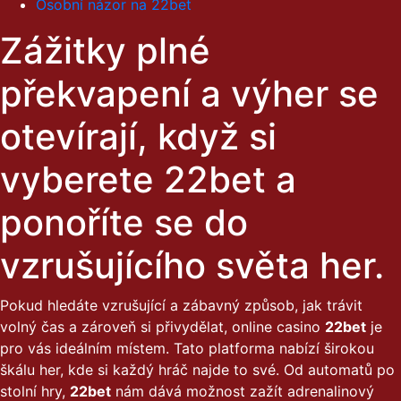
Osobní názor na 22bet
Zážitky plné
překvapení a výher se
otevírají, když si
vyberete 22bet a
ponoříte se do
vzrušujícího světa her.
Pokud hledáte vzrušující a zábavný způsob, jak trávit
volný čas a zároveň si přivydělat, online casino
22bet
je
pro vás ideálním místem. Tato platforma nabízí širokou
škálu her, kde si každý hráč najde to své. Od automatů po
stolní hry,
22bet
nám dává možnost zažít adrenalinový