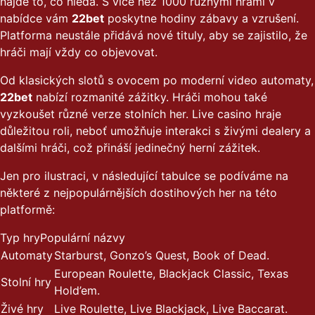
najde to, co hledá. S více než 1000 různými hrami v
nabídce vám
22bet
poskytne hodiny zábavy a vzrušení.
Platforma neustále přidává nové tituly, aby se zajistilo, že
hráči mají vždy co objevovat.
Od klasických slotů s ovocem po moderní video automaty,
22bet
nabízí rozmanité zážitky. Hráči mohou také
vyzkoušet různé verze stolních her. Live casino hraje
důležitou roli, neboť umožňuje interakci s živými dealery a
dalšími hráči, což přináší jedinečný herní zážitek.
Jen pro ilustraci, v následující tabulce se podíváme na
některé z nejpopulárnějších dostihových her na této
platformě:
Typ hryPopulární názvy
Automaty
Starburst, Gonzo’s Quest, Book of Dead.
European Roulette, Blackjack Classic, Texas
Stolní hry
Hold’em.
Živé hry
Live Roulette, Live Blackjack, Live Baccarat.