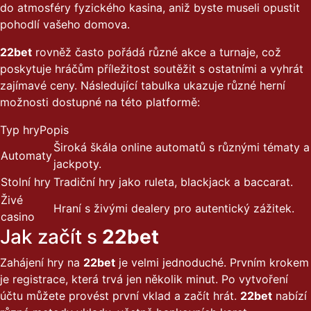
do atmosféry fyzického kasina, aniž byste museli opustit
pohodlí vašeho domova.
22bet
rovněž často pořádá různé akce a turnaje, což
poskytuje hráčům příležitost soutěžit s ostatními a vyhrát
zajímavé ceny. Následující tabulka ukazuje různé herní
možnosti dostupné na této platformě:
Typ hryPopis
Široká škála online automatů s různými tématy a
Automaty
jackpoty.
Stolní hry
Tradiční hry jako ruleta, blackjack a baccarat.
Živé
Hraní s živými dealery pro autentický zážitek.
casino
Jak začít s
22bet
Zahájení hry na
22bet
je velmi jednoduché. Prvním krokem
je registrace, která trvá jen několik minut. Po vytvoření
účtu můžete provést první vklad a začít hrát.
22bet
nabízí