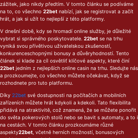
zážitek, jako nikdy předtím. V tomto článku se podíváme
na to, co všechno
22bet
nabízí, jak se registrovat a začít
hrát, a jak si užít to nejlepší z této platformy.
V dnešní době, kdy se hromadí online služby, je důležité
vybrat si správného poskytovatele.
22bet
se na trhu
vyniká svou přívětivou uživatelskou zkušeností,
konkurenceschopnými bonusy a důvěryhodností. Tento
článek si klade za cíl osvětliť klíčové aspekty, které činí
22bet
jedním z nejlepších online casin na trhu. Sledujte nás
a prozkoumejte, co všechno můžete očekávat, když se
rozhodnete pro tuto platformu.
Díky
22bet
své dostupnosti na počítačích a mobilních
zařízeních můžete hrát kdykoli a kdekoli. Tato flexibilita
přidává na atraktivitě, což znamená, že se můžete ponořit
do světa pokerových stolů nebo se bavit s automaty, a to i
na cestách. V tomto článku prozkoumáme různé
aspekty
22bet
, včetně herních možností, bonusových