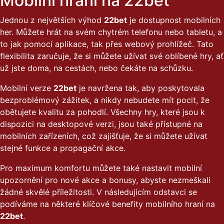
Mobilní hraní na 22bet
Jednou z největších výhod
22bet
je dostupnost mobilních
her. Můžete hrát na svém chytrém telefonu nebo tabletu, a
to jak pomocí aplikace, tak přes webový prohlížeč. Tato
flexibilita zaručuje, že si můžete užívat své oblíbené hry, ať
už jste doma, na cestách, nebo čekáte na schůzku.
Mobilní verze
22bet
je navržena tak, aby poskytovala
bezproblémový zážitek, a nikdy nebudete mít pocit, že
obětujete kvalitu za pohodlí. Všechny hry, které jsou k
dispozici na desktopové verzi, jsou také přístupné na
mobilních zařízeních, což zajišťuje, že si můžete užívat
stejné funkce a propagační akce.
Pro maximum komfortu můžete také nastavit mobilní
upozornění pro nové akce a bonusy, abyste nezmeškali
žádné skvělé příležitosti. V následujícím odstavci se
podíváme na některé klíčové benefity mobilního hraní na
22bet
.