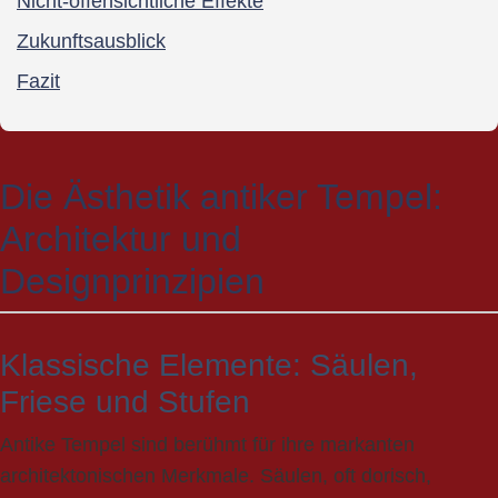
Nicht-offensichtliche Effekte
Zukunftsausblick
Fazit
Die Ästhetik antiker Tempel:
Architektur und
Designprinzipien
Klassische Elemente: Säulen,
Friese und Stufen
Antike Tempel sind berühmt für ihre markanten
architektonischen Merkmale. Säulen, oft dorisch,