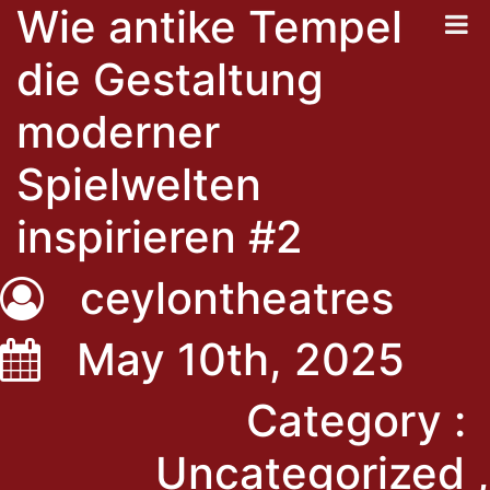
Wie antike Tempel
die Gestaltung
moderner
Spielwelten
inspirieren #2
ceylontheatres
May 10th, 2025
Category :
Uncategorized ,