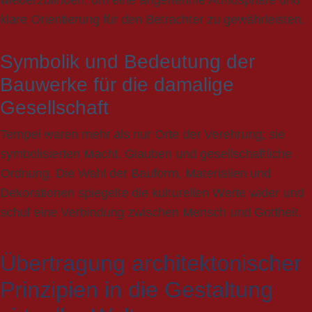
wiederzufinden, um eine angenehme Atmosphäre und
klare Orientierung für den Betrachter zu gewährleisten.
Symbolik und Bedeutung der
Bauwerke für die damalige
Gesellschaft
Tempel waren mehr als nur Orte der Verehrung; sie
symbolisierten Macht, Glauben und gesellschaftliche
Ordnung. Die Wahl der Bauform, Materialien und
Dekorationen spiegelte die kulturellen Werte wider und
schuf eine Verbindung zwischen Mensch und Gottheit.
Übertragung architektonischer
Prinzipien in die Gestaltung