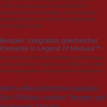
Freiheit die Anpassung an die Bedürfnisse der
Geschichte und des Gameplays. Ein harmonisches
Gleichgewicht führt zu immersiven und gleichzeitig
unterhaltsamen Welten.
Beispiel: Integration griechischer
Elemente in Legend of Medusa™
Das Spiel nutzt griechische Architektur und Mythologie,
um eine immersive Umgebung zu schaffen, die sowohl
kulturell respektvoll als auch erzählerisch spannend ist.
Nicht-offensichtliche Aspekte:
Der Einfluss antiker Tempel auf
modernes Design