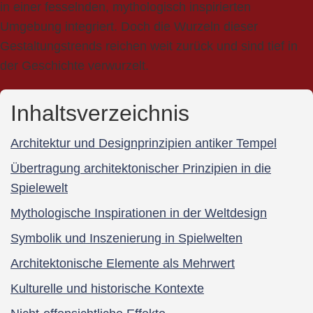
in einer fesselnden, mythologisch inspirierten
Umgebung integriert. Doch die Wurzeln dieser
Gestaltungstrends reichen weit zurück und sind tief in
der Geschichte verwurzelt.
Inhaltsverzeichnis
Architektur und Designprinzipien antiker Tempel
Übertragung architektonischer Prinzipien in die
Spielewelt
Mythologische Inspirationen in der Weltdesign
Symbolik und Inszenierung in Spielwelten
Architektonische Elemente als Mehrwert
Kulturelle und historische Kontexte