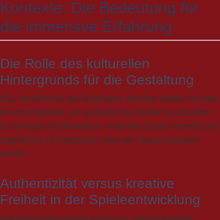
Kontexte: Die Bedeutung für
die immersive Erfahrung
Die Rolle des kulturellen
Hintergrunds für die Gestaltung
Das Verständnis der kulturellen Wurzeln antiker Tempel
ist entscheidend, um authentische Welten zu schaffen.
Es ermöglicht Entwicklern, kulturelle Details korrekt und
respektvoll zu integrieren, was die Glaubwürdigkeit
erhöht.
Authentizität versus kreative
Freiheit in der Spieleentwicklung
Während Authentizität wichtig ist, erlaubt kreative