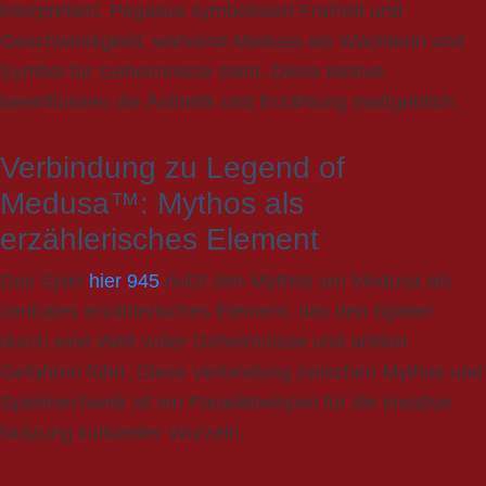
interpretiert. Pegasus symbolisiert Freiheit und
Geschwindigkeit, während Medusa als Wächterin und
Symbol für Geheimnisse steht. Diese Motive
beeinflussen die Ästhetik und Erzählung maßgeblich.
Verbindung zu Legend of
Medusa™: Mythos als
erzählerisches Element
Das Spiel
hier 945
nutzt den Mythos um Medusa als
zentrales erzählerisches Element, das den Spieler
durch eine Welt voller Geheimnisse und antiker
Gefahren führt. Diese Verbindung zwischen Mythos und
Spielmechanik ist ein Paradebeispiel für die kreative
Nutzung kultureller Wurzeln.