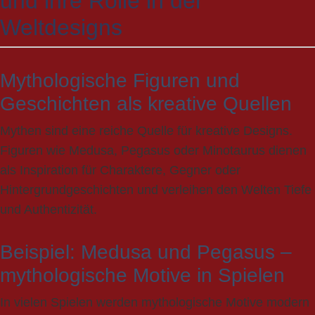
und ihre Rolle in der
Weltdesigns
Mythologische Figuren und
Geschichten als kreative Quellen
Mythen sind eine reiche Quelle für kreative Designs.
Figuren wie Medusa, Pegasus oder Minotaurus dienen
als Inspiration für Charaktere, Gegner oder
Hintergrundgeschichten und verleihen den Welten Tiefe
und Authentizität.
Beispiel: Medusa und Pegasus –
mythologische Motive in Spielen
In vielen Spielen werden mythologische Motive modern