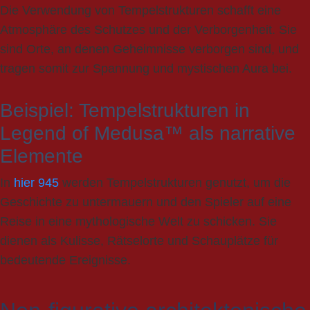
Die Verwendung von Tempelstrukturen schafft eine
Atmosphäre des Schutzes und der Verborgenheit. Sie
sind Orte, an denen Geheimnisse verborgen sind, und
tragen somit zur Spannung und mystischen Aura bei.
Beispiel: Tempelstrukturen in
Legend of Medusa™ als narrative
Elemente
In
hier 945
werden Tempelstrukturen genutzt, um die
Geschichte zu untermauern und den Spieler auf eine
Reise in eine mythologische Welt zu schicken. Sie
dienen als Kulisse, Rätselorte und Schauplätze für
bedeutende Ereignisse.