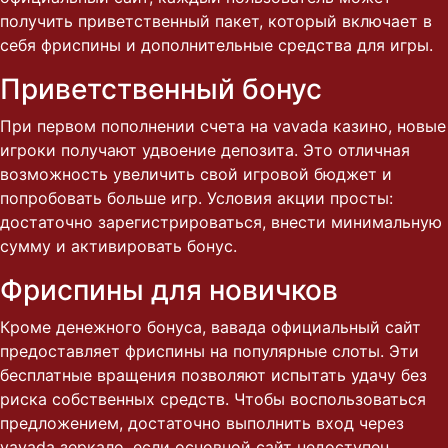
получить приветственный пакет, который включает в
себя фриспины и дополнительные средства для игры.
Приветственный бонус
При первом пополнении счета на vavada казино, новые
игроки получают удвоение депозита. Это отличная
возможность увеличить свой игровой бюджет и
попробовать больше игр. Условия акции просты:
достаточно зарегистрироваться, внести минимальную
сумму и активировать бонус.
Фриспины для новичков
Кроме денежного бонуса, вавада официальный сайт
предоставляет фриспины на популярные слоты. Эти
бесплатные вращения позволяют испытать удачу без
риска собственных средств. Чтобы воспользоваться
предложением, достаточно выполнить вход через
vavada зеркало, если основной сайт недоступен.