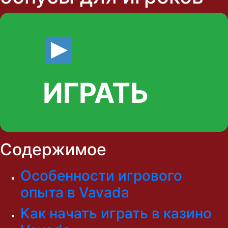
ИГРАТЬ
Содержимое
Особенности игрового
опыта в Vavada
Как начать играть в казино