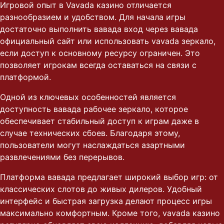
Игровой опыт в Vavada казино отличается
разнообразием и удобством. Для начала игры
достаточно выполнить вавада вход через вавада
официальный сайт или использовать vavada зеркало,
если доступ к основному ресурсу ограничен. Это
позволяет игрокам всегда оставаться на связи с
платформой.
Одной из ключевых особенностей является
доступность вавада рабочее зеркало, которое
обеспечивает стабильный доступ к играм даже в
случае технических сбоев. Благодаря этому,
пользователи могут наслаждаться азартными
развлечениями без перерывов.
Платформа вавада предлагает широкий выбор игр: от
классических слотов до живых дилеров. Удобный
интерфейс и быстрая загрузка делают процесс игры
максимально комфортным. Кроме того, vavada казино