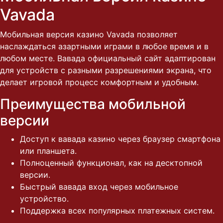
Vavada
Мобильная версия казино Vavada позволяет
наслаждаться азартными играми в любое время и в
любом месте. Вавада официальный сайт адаптирован
для устройств с разными разрешениями экрана, что
делает игровой процесс комфортным и удобным.
Преимущества мобильной
версии
Доступ к вавада казино через браузер смартфона
или планшета.
Полноценный функционал, как на десктопной
версии.
Быстрый вавада вход через мобильное
устройство.
Поддержка всех популярных платежных систем.