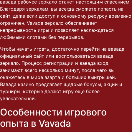
вавада рабочее зеркало станет настоящим спасением.
Благодаря зеркалам, вы всегда сможете попасть на
сайт, даже если доступ к основному ресурсу временно
ограничен. Vavada зеркало обеспечивает
непрерывность игры и позволяет наслаждаться
любимыми слотами без перерывов.
Чтобы начать играть, достаточно перейти на вавада
официальный сайт или воспользоваться вавада
зеркало. Процесс регистрации и вавада вход
занимают всего несколько минут, после чего вы
окажетесь в мире азарта и больших выигрышей.
Вавада казино предлагает щедрые бонусы, акции и
турниры, которые делают игру еще более
увлекательной.
Особенности игрового
опыта в Vavada