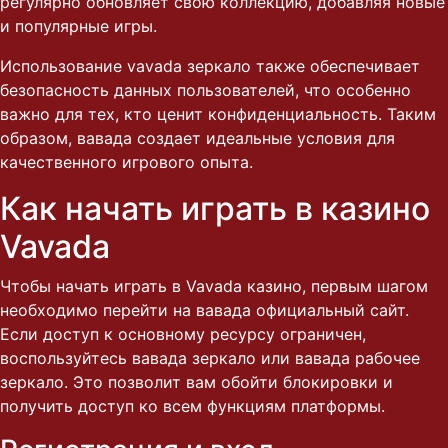
регулярно обновляет свою коллекцию, добавляя новые
и популярные игры.
Использование vavada зеркало также обеспечивает
безопасность данных пользователей, что особенно
важно для тех, кто ценит конфиденциальность. Таким
образом, вавада создает идеальные условия для
качественного игрового опыта.
Как начать играть в казино
Vavada
Чтобы начать играть в Vavada казино, первым шагом
необходимо перейти на вавада официальный сайт.
Если доступ к основному ресурсу ограничен,
воспользуйтесь вавада зеркало или вавада рабочее
зеркало. Это позволит вам обойти блокировки и
получить доступ ко всем функциям платформы.