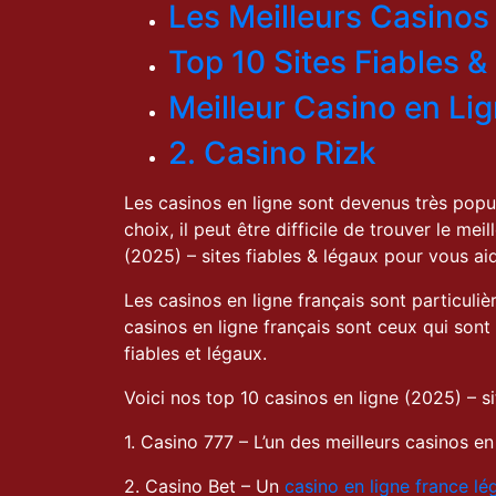
Les Meilleurs Casinos
Top 10 Sites Fiables 
Meilleur Casino en Lig
2. Casino Rizk
Les casinos en ligne sont devenus très popul
choix, il peut être difficile de trouver le m
(2025) – sites fiables & légaux pour vous ai
Les casinos en ligne français sont particuliè
casinos en ligne français sont ceux qui sont 
fiables et légaux.
Voici nos top 10 casinos en ligne (2025) – si
1. Casino 777 – L’un des meilleurs casinos en
2. Casino Bet – Un
casino en ligne france lé