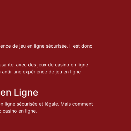
ence de jeu en ligne sécurisée. Il est donc
usante, avec des jeux de casino en ligne
arantir une expérience de jeu en ligne
 en Ligne
en ligne sécurisée et légale. Mais comment
x casino en ligne.