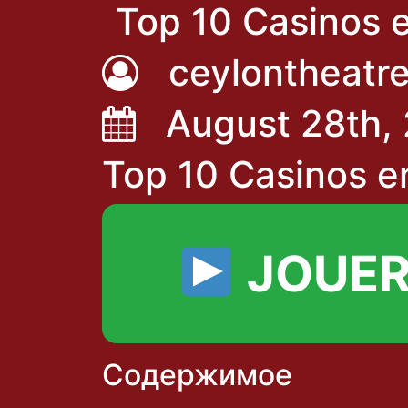
Top 10 Casinos e
ceylontheatr
August 28th,
Top 10 Casinos en
JOUE
Содержимое