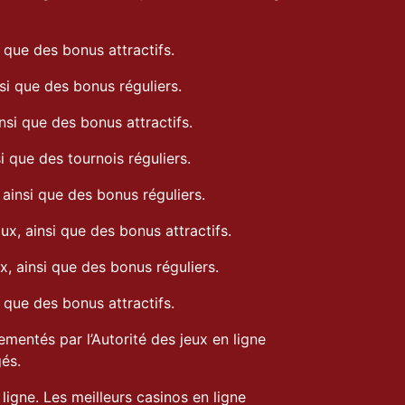
i que des bonus attractifs.
nsi que des bonus réguliers.
nsi que des bonus attractifs.
i que des tournois réguliers.
 ainsi que des bonus réguliers.
ux, ainsi que des bonus attractifs.
x, ainsi que des bonus réguliers.
i que des bonus attractifs.
ementés par l’Autorité des jeux en ligne
gés.
ligne. Les meilleurs casinos en ligne