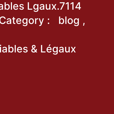
iables Lgaux.7114
Category : blog ,
Fiables & Légaux