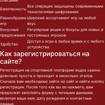
Описание
Все операции защищены современными
Безопасность
технологиями шифрования.
Разнообразие
Широкий ассортимент игр на любой
игр
вкус.
Бонусные
Регулярные акции и бонусы для новых и
предложения
постоянных игроков.
Доступ к игре в любое время и с любого
Удобство
устройства.
Как зарегистрироваться на
сайте?
Регистрация на спортивной платформе водка казино
довольно проста и проходит в несколько этапов.
Сначала вам необходимо зайти на сайт и найти кнопку
регистрации. После того как вы ее нажмете, вам
предложат заполнить форму с личными данными,
включая ваше имя, дату рождения и контактные
данные.