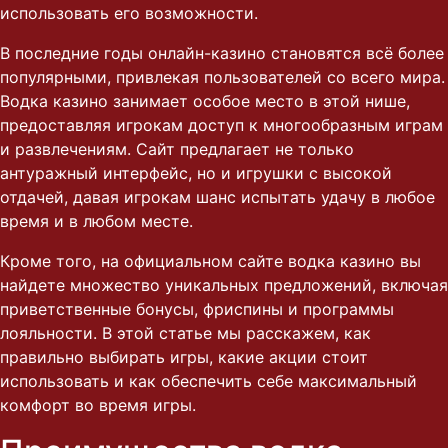
использовать его возможности.
В последние годы онлайн-казино становятся всё более
популярными, привлекая пользователей со всего мира.
Водка казино занимает особое место в этой нише,
предоставляя игрокам доступ к многообразным играм
и развлечениям. Сайт предлагает не только
антуражный интерфейс, но и игрушки с высокой
отдачей, давая игрокам шанс испытать удачу в любое
время и в любом месте.
Кроме того, на официальном сайте водка казино вы
найдете множество уникальных предложений, включая
приветственные бонусы, фриспины и программы
лояльности. В этой статье мы расскажем, как
правильно выбирать игры, какие акции стоит
использовать и как обеспечить себе максимальный
комфорт во время игры.