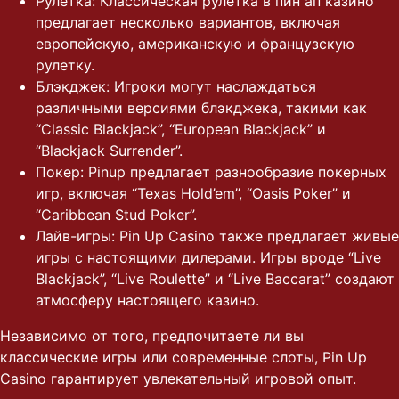
Рулетка: Классическая рулетка в пин ап казино
предлагает несколько вариантов, включая
европейскую, американскую и французскую
рулетку.
Блэкджек: Игроки могут наслаждаться
различными версиями блэкджека, такими как
“Classic Blackjack”, “European Blackjack” и
“Blackjack Surrender”.
Покер: Pinup предлагает разнообразие покерных
игр, включая “Texas Hold’em”, “Oasis Poker” и
“Caribbean Stud Poker”.
Лайв-игры: Pin Up Casino также предлагает живые
игры с настоящими дилерами. Игры вроде “Live
Blackjack”, “Live Roulette” и “Live Baccarat” создают
атмосферу настоящего казино.
Независимо от того, предпочитаете ли вы
классические игры или современные слоты, Pin Up
Casino гарантирует увлекательный игровой опыт.