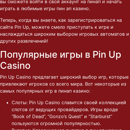
вы сможете войти в свой аккаунт на пинап и начать
играть в любимые игры пин ап казино.
Теперь, когда вы знаете, как зарегистрироваться на
сайте Pin Up, можете смело приступать к игре и
наслаждаться широким выбором игровых автоматов и
других развлечений!
Популярные игры в Pin Up
Casino
Pin Up Casino предлагает широкий выбор игр, которые
привлекают игроков со всего мира. Вот некоторые из
самых популярных игр в пинап казино:
Слоты: Pin Up Casino славится своей коллекцией
слотов от ведущих провайдеров. Игры вроде
“Book of Dead”, “Gonzo’s Quest” и “Starburst”
пользуются огромной популярностью.