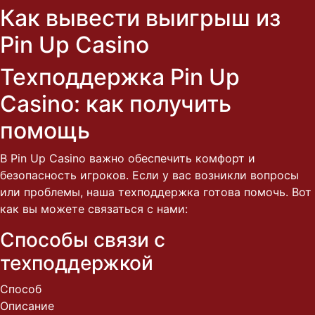
Как вывести выигрыш из
Pin Up Casino
Техподдержка Pin Up
Casino: как получить
помощь
В Pin Up Casino важно обеспечить комфорт и
безопасность игроков. Если у вас возникли вопросы
или проблемы, наша техподдержка готова помочь. Вот
как вы можете связаться с нами:
Способы связи с
техподдержкой
Способ
Описание