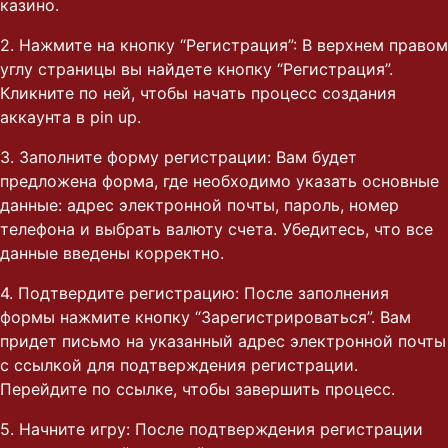
казино.
2. Нажмите на кнопку “Регистрация”: В верхнем правом
углу страницы вы найдете кнопку “Регистрация”.
Кликните по ней, чтобы начать процесс создания
аккаунта в pin up.
3. Заполните форму регистрации: Вам будет
предложена форма, где необходимо указать основные
данные: адрес электронной почты, пароль, номер
телефона и выбрать валюту счета. Убедитесь, что все
данные введены корректно.
4. Подтвердите регистрацию: После заполнения
формы нажмите кнопку “Зарегистрироваться”. Вам
придет письмо на указанный адрес электронной почты
с ссылкой для подтверждения регистрации.
Перейдите по ссылке, чтобы завершить процесс.
5. Начните игру: После подтверждения регистрации