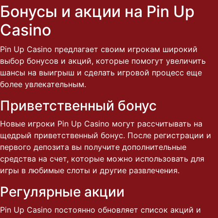
Бонусы и акции на Pin Up
Casino
Pin Up Casino предлагает своим игрокам широкий
выбор бонусов и акций, которые помогут увеличить
шансы на выигрыш и сделать игровой процесс еще
более увлекательным.
Приветственный бонус
Новые игроки Pin Up Casino могут рассчитывать на
щедрый приветственный бонус. После регистрации и
первого депозита вы получите дополнительные
средства на счет, которые можно использовать для
игры в любимые слоты и другие развлечения.
Регулярные акции
Pin Up Casino постоянно обновляет список акций и