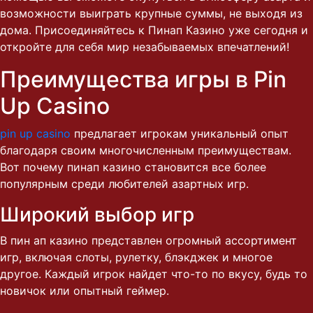
возможности выиграть крупные суммы, не выходя из
дома. Присоединяйтесь к Пинап Казино уже сегодня и
откройте для себя мир незабываемых впечатлений!
Преимущества игры в Pin
Up Casino
pin up casino
предлагает игрокам уникальный опыт
благодаря своим многочисленным преимуществам.
Вот почему пинап казино становится все более
популярным среди любителей азартных игр.
Широкий выбор игр
В пин ап казино представлен огромный ассортимент
игр, включая слоты, рулетку, блэкджек и многое
другое. Каждый игрок найдет что-то по вкусу, будь то
новичок или опытный геймер.