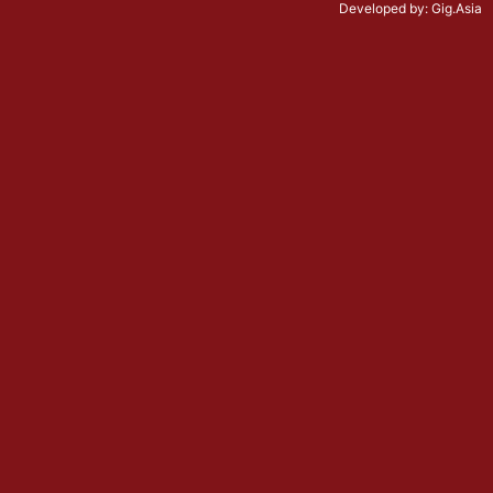
Developed by:
Gig.Asia