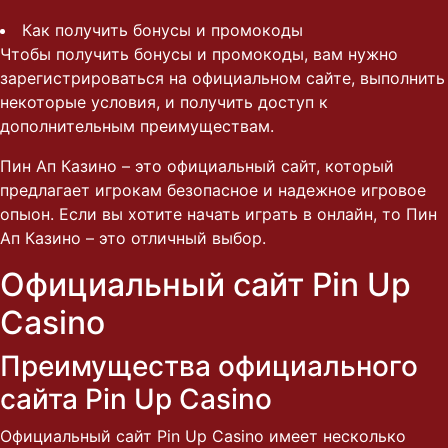
Как получить бонусы и промокоды
Чтобы получить бонусы и промокоды, вам нужно
зарегистрироваться на официальном сайте, выполнить
некоторые условия, и получить доступ к
дополнительным преимуществам.
Пин Ап Казино – это официальный сайт, который
предлагает игрокам безопасное и надежное игровое
опыон. Если вы хотите начать играть в онлайн, то Пин
Ап Казино – это отличный выбор.
Официальный сайт Pin Up
Casino
Преимущества официального
сайта Pin Up Casino
Официальный сайт Pin Up Casino имеет несколько