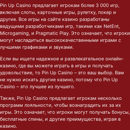
Pin Up Casino предлагает игрокам более 3 000 игр,
включая слоты, карточные игры, рулетку, покер и
другие. Все игры на сайте казино разработаны
ведущими разработчиками игр, такими как NetEnt,
Microgaming, и Pragmatic Play. Это означает, что игроки
могут насладиться высококачественными играми с
лучшими графиками и звуками.
Если вы ищете надежное и развлекательное онлайн-
казино, где вы можете играть в игры и получать
удовольствие, то Pin Up Casino – это ваш выбор. Вам
не нужно искать другие казино, потому что Pin Up
Casino – это лучшее из лучшего.
Также, Pin Up Casino предлагает игрокам несколько
программ лояльности, чтобы вознаградить их за их
игры. Это означает, что игроки могут получать бонусы,
бесплатные спины, и другие преимущества, играя в
казино.