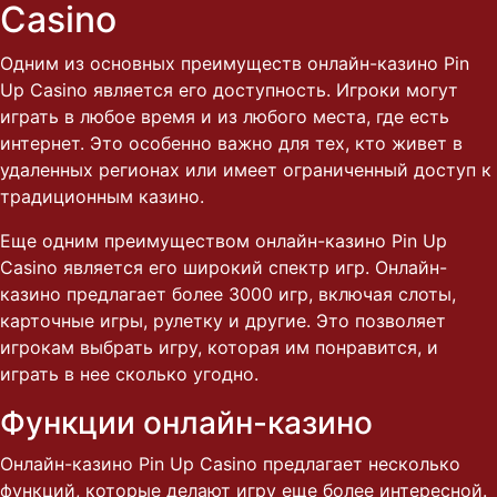
Casino
Одним из основных преимуществ онлайн-казино Pin
Up Casino является его доступность. Игроки могут
играть в любое время и из любого места, где есть
интернет. Это особенно важно для тех, кто живет в
удаленных регионах или имеет ограниченный доступ к
традиционным казино.
Еще одним преимуществом онлайн-казино Pin Up
Casino является его широкий спектр игр. Онлайн-
казино предлагает более 3000 игр, включая слоты,
карточные игры, рулетку и другие. Это позволяет
игрокам выбрать игру, которая им понравится, и
играть в нее сколько угодно.
Функции онлайн-казино
Онлайн-казино Pin Up Casino предлагает несколько
функций, которые делают игру еще более интересной.