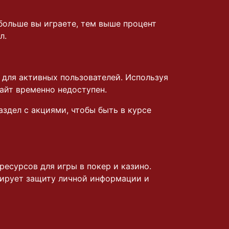
больше вы играете, тем выше процент
л.
для активных пользователей. Используя
айт временно недоступен.
здел с акциями, чтобы быть в курсе
есурсов для игры в покер и казино.
тирует защиту личной информации и