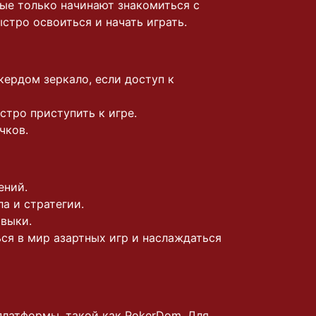
ые только начинают знакомиться с
тро освоиться и начать играть.
ердом зеркало, если доступ к
стро приступить к игре.
чков.
ений.
а и стратегии.
авыки.
ся в мир азартных игр и наслаждаться
 платформы, такой как PokerDom. Для