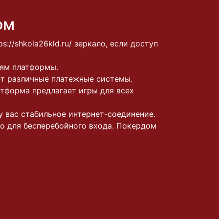
ом
s://shkola26kld.ru/ зеркало, если доступ
иям платформы.
ет различные платежные системы.
атформа предлагает игры для всех
 у вас стабильное интернет-соединение.
ало для бесперебойного входа. Покердом