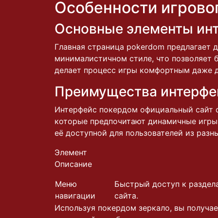
Особенности игрово
Основные элементы ин
Главная страница pokerdom предлагает д
минималистичном стиле, что позволяет 
делает процесс игры комфортным даже д
Преимущества интерфе
Интерфейс покердом официальный сайт о
которые предпочитают динамичные игры 
её доступной для пользователей из разны
Элемент
Описание
Меню
Быстрый доступ к раздел
навигации
сайта.
Используя покердом зеркало, вы получае