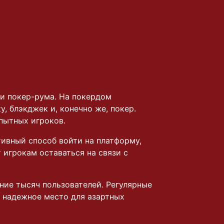
 и покер-рума. На покердом
, блэкджек и, конечно же, покер.
пытных игроков.
тивный способ войти на платформу,
 игрокам оставаться на связи с
ие тысяч пользователей. Регулярные
 надежное место для азартных