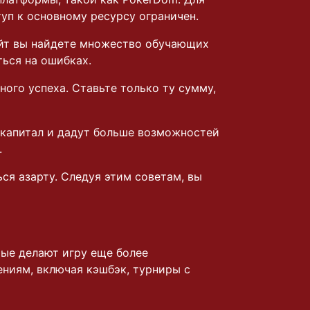
уп к основному ресурсу ограничен.
айт вы найдете множество обучающих
ться на ошибках.
ного успеха. Ставьте только ту сумму,
 капитал и дадут больше возможностей
.
ся азарту. Следуя этим советам, вы
ые делают игру еще более
ниям, включая кэшбэк, турниры с