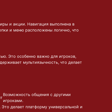
ниры и акции. Навигация выполнена в
опки и меню расположены логично, что
ью. Это особенно важно для игроков,
держивает мультиязычность, что делает
Возможность общения с другими
ат
игроками.
. Это делает платформу универсальной и