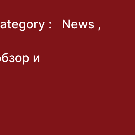
ategory : News ,
обзор и