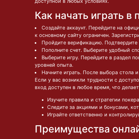
доступной в любых условиях.
Как начать играть в
Создайте аккаунт. Перейдите на официал
к основному сайту ограничен. Зарегистри
Пройдите верификацию. Подтвердите 
Пополните счет. Выберите удобный сп
Выберите игру. Перейдите в раздел п
уровней опыта.
Начните играть. После выбора стола и
Если у вас возникли трудности с доступо
вход доступен в любое время, что делае
Изучите правила и стратегии покера
Следите за акциями и бонусами, ко
Играйте ответственно и контролиру
Преимущества онлай