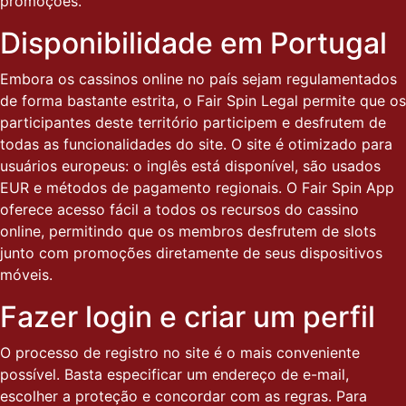
promoções.
Disponibilidade em Portugal
Embora os cassinos online no país sejam regulamentados
de forma bastante estrita, o Fair Spin Legal permite que os
participantes deste território participem e desfrutem de
todas as funcionalidades do site. O site é otimizado para
usuários europeus: o inglês está disponível, são usados ​​
EUR e métodos de pagamento regionais. O Fair Spin App
oferece acesso fácil a todos os recursos do cassino
online, permitindo que os membros desfrutem de slots
junto com promoções diretamente de seus dispositivos
móveis.
Fazer login e criar um perfil
O processo de registro no site é o mais conveniente
possível. Basta especificar um endereço de e-mail,
escolher a proteção e concordar com as regras. Para