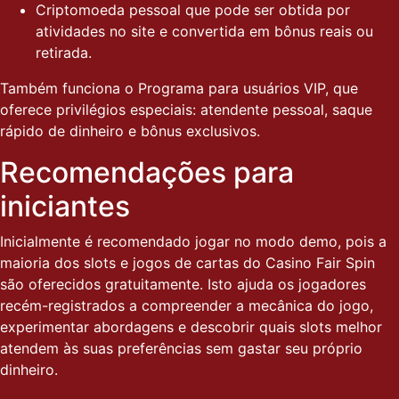
Criptomoeda pessoal que pode ser obtida por
atividades no site e convertida em bônus reais ou
retirada.
Também funciona o Programa para usuários VIP, que
oferece privilégios especiais: atendente pessoal, saque
rápido de dinheiro e bônus exclusivos.
Recomendações para
iniciantes
Inicialmente é recomendado jogar no modo demo, pois a
maioria dos slots e jogos de cartas do Casino Fair Spin
são oferecidos gratuitamente. Isto ajuda os jogadores
recém-registrados a compreender a mecânica do jogo,
experimentar abordagens e descobrir quais slots melhor
atendem às suas preferências sem gastar seu próprio
dinheiro.