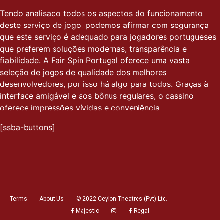
Tendo analisado todos os aspectos do funcionamento
deste serviço de jogo, podemos afirmar com segurança
que este serviço é adequado para jogadores portugueses
que preferem soluções modernas, transparência e
fiabilidade. A Fair Spin Portugal oferece uma vasta
seleção de jogos de qualidade dos melhores
desenvolvedores, por isso há algo para todos. Graças à
interface amigável e aos bônus regulares, o cassino
oferece impressões vívidas e conveniência.
[ssba-buttons]
Terms
About Us
© 2022 Ceylon Theatres (Pvt) Ltd.
Majestic
Regal