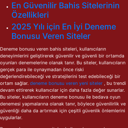
En Güvenilir Bahis Sitelerinin
Özellikleri
2025 Yılı için En İyi Deneme
Bonusu Veren Siteler
Deneme bonusu veren bahis siteleri, kullanıcıların
deneyimlerini geliştirerek güvenilir ve güvenli bir ortamda
oyunları denemelerine olanak tanır. Bu siteler, kullanıcıların
gerçek para ile oynaymadan önce riski
değerlendirebileceği ve stratejilerini test edebileceği bir
ortam sağlar.
deneme bonusu veren yeni siteler
, bu trendi
devam ettirerek kullanıcılar için daha fazla değer sunarlar.
Bu siteler, kullanıcıların deneme bonusu ile bedava oyun
denemesi yapmalarına olanak tanır, böylece güvenilirlik ve
güvenliği daha da artırmak için çeşitli güvenlik önlemlerini
uygularlar.