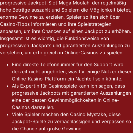
progressive Jackpot-Slot Mega Moolah, der regelmäßig
hohe Beträge auszahlt und Spielern die Möglichkeit bietet,
enorme Gewinne zu erzielen. Spieler sollten sich über
Casino-Tipps informieren und ihre Spielstrategien
anpassen, um ihre Chancen auf einen Jackpot zu erhöhen.
Insgesamt ist es wichtig, die Funktionsweise von
progressiven Jackpots und garantierten Auszahlungen zu
verstehen, um erfolgreich in Online-Casinos zu spielen.
Eine direkte Telefonnummer für den Support wird
derzeit nicht angeboten, was für einige Nutzer dieser
Online-Kasino-Plattform ein Nachteil sein könnte.
Als Expertin für Casinospiele kann ich sagen, dass
progressive Jackpots mit garantierten Auszahlungen
eine der besten Gewinnmöglichkeiten in Online-
Casinos darstellen.
Viele Spieler machen den Casino Mystake, diese
Jackpot-Spiele zu vernachlässigen und verpassen so
die Chance auf große Gewinne.