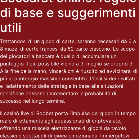
di base e suggerimenti
utili
Trattandosi di un gioco di carte, saranno necessari da 6 a
8 mazzi di carte francesi da 52 carte ciascuno. Lo scopo
dei giocatori a baccarà è quello di accumulare un
punteggio il più possibile vicino a 9, meglio se proprio 9.
Alla fine della mano, vincerà chi è riuscito ad avvicinarsi di
più al punteggio massimo consentito. L’analisi dei risultati
e l’adattamento delle strategie in base alle situazioni
specifiche possono incrementare le probabilità di
successo nel lungo termine.
Il casinò live di Roobet porta l’impulso del gioco in tempo
reale direttamente agli appassionati di criptovalute,
offrendo una miscela elettrizzante di giochi da tavolo
classici e spettacoli di gioco emozionanti. Immergetevi