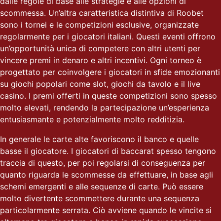
dalle regole di base alle strategie e alle opzioni di
scommessa. Un’altra caratteristica distintiva di Roobet
sono i tornei e le competizioni esclusive, organizzate
regolarmente per i giocatori italiani. Questi eventi offrono
un’opportunità unica di competere con altri utenti per
vincere premi in denaro e altri incentivi. Ogni torneo è
progettato per coinvolgere i giocatori in sfide emozionanti
su giochi popolari come slot, giochi da tavolo e il live
casino. I premi offerti in queste competizioni sono spesso
molto elevati, rendendo la partecipazione un’esperienza
entusiasmante e potenzialmente molto redditizia.
In generale le carte alte favoriscono il banco e quelle
basse il giocatore. I giocatori di baccarat spesso tengono
traccia di questo, per poi regolarsi di conseguenza per
quanto riguarda le scommesse da effettuare, in base agli
schemi emergenti e alle sequenze di carte. Può essere
molto divertente scommettere durante una sequenza
particolarmente serrata. Ciò avviene quando le vincite si